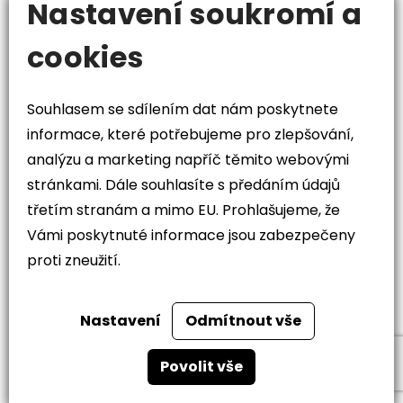
Nastavení soukromí a
říjen 2023
cookies
06.10.2023
Souhlasem se sdílením dat nám poskytnete
Změny u dohod konaných mimo pracovní
informace, které potřebujeme pro zlepšování,
poměr (DPP, DPČ)
analýzu a marketing napříč těmito webovými
Od 1. října 2023 nabyla účinnosti novela č. 281/2023
stránkami. Dále souhlasíte s předáním údajů
Sb. zákoníku práce, se kterou přichází několik změn
třetím stranám a mimo EU. Prohlašujeme, že
týkajících se prací konaných mimo pracovní
Vámi poskytnuté informace jsou zabezpečeny
proti zneužití.
poměr, tedy práce na dohodu o provedení práce a
dohodu o pracovní činnosti.
Nastavení
Odmítnout vše
Povolit vše
05.10.2023