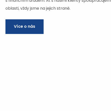
s finančním úřadem. Ať s našimi klienty spolupracujeme
oblasti, vždy jsme na jejich straně.
Více o nás