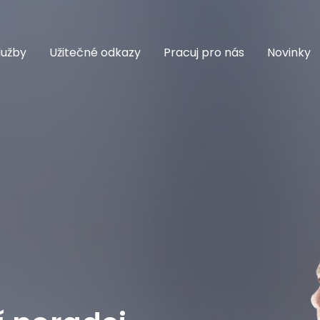
lužby
Užitečné odkazy
Pracuj pro nás
Novinky