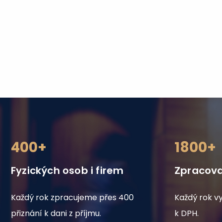
400+
1800+
Fyzických osob i firem
Zpracova
Každý rok zpracujeme přes 400
Každý rok v
přiznání k dani z příjmu.
k DPH.