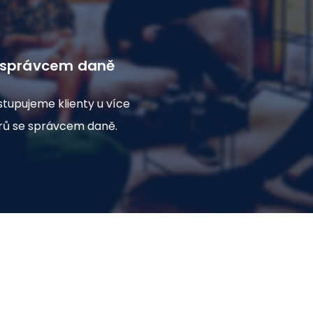
 správcem daně
stupujeme klienty u více
rů se správcem daně.