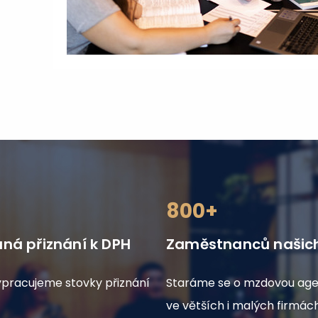
800+
ná přiznání k DPH
Zaměstnanců našich
ypracujeme stovky přiznání
Staráme se o mzdovou ag
ve větších i malých firmách