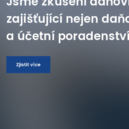
Jsme zkušení daňoví
zajišťující nejen daň
a účetní poradenstv
Zjistit více