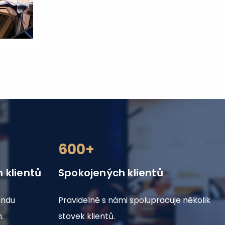
600+
 klientů
Spokojených klientů
endu
Pravidelně s námi spolupracuje několik
.
stovek klientů.