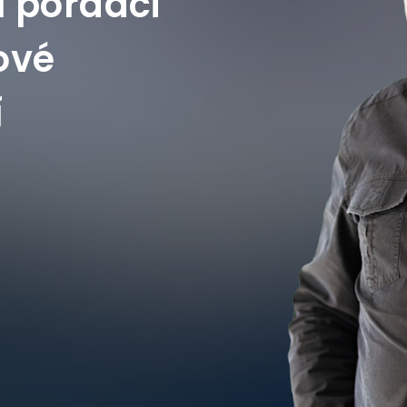
 poradci
ové
í