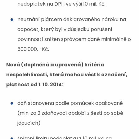
nedoplatek na DPH ve výši 10 mil. Kč,
neuznání plátcem deklarovaného nároku na
odpočet, který byl v důsledku porušení
povinností snížen správcem daně minimálně o
500.000,- Kč.
Nová (doplněná a upravená) kritéria
nespolehlivosti, která mohou vést k označení,
platnost od 1. 10. 2014:
daň stanovena podle pomůcek opakovaně
(min. za 2 zdaňovací období z šesti po sobě
jdoucích)
snížení limitu nedoplatku z 10 mil. Kč na