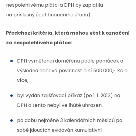
nespolehlivému plátci a DPH by zaplatila
na příslušný účet finančního úřadu).
Předchozí kritéria, která mohou vést k označení
za nespolehlivého plátce:
DPH vyměřena/doměřena podle pomůcek a
výsledná daňová povinnost činí 500.000,- Kč a
více,
byl vydán zajišťovací příkaz (po 1. 1. 2013) na
DPH a tento nebyl ve lhůtě uhrazen,
po dobu nejméně 3 kalendářních měsíců po
sobě jdoucích evidován kumulativní