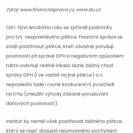
Zdroj: www.financnisprava.cz, www.du.cz
Od 1. října letošního roku se zpřísnili podmínky
pro tzv. nespolehlivého plátce. Finanční správa se
snaží postihnout plátce, kteří závažně porušují
povinnosti při správě DPH a negativním způsobem
takto ovlivňují reálné inkaso daně, běžný chod
správy DPH (i ve vazbě na jiné plátce) a v
neposlední řadě i rovné konkurenční prostředí
na trhu (zneužití výhody získané porušování
daňových povinností).
Institut by neměl však postihovat běžného plátce,
který se např. dopustil neúmyslného pochybení