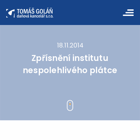
18.11.2014
Zpřísnění institutu
nespolehlivého plátce