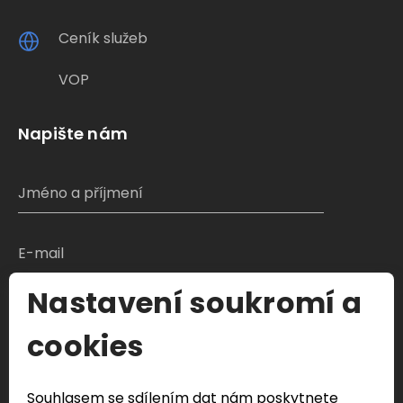
Ceník služeb
VOP
Napište nám
Nastavení soukromí a
S čím Vám můžeme pomoci?
cookies
Souhlasem se sdílením dat nám poskytnete