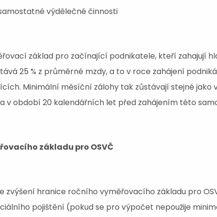
í samostatné výdělečné činnosti
ovací základ pro začínající podnikatele, kteří zahajují 
tává 25 % z průměrné mzdy, a to v roce zahájení podniká
cích. Minimální měsíční zálohy tak zůstávají stejné jako 
a v období 20 kalendářních let před zahájením této sa
ěřovacího základu pro OSVČ
e zvýšení hranice ročního vyměřovacího základu pro OSVČ
ciálního pojištění (pokud se pro výpočet nepoužije mini