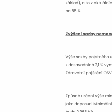
základ), a to z aktuáln
na 55 %.
Zvýšení sazby nemoce
Výše sazby pojistného 
z dosavadních 2,1 % vym
Zdravotní pojištění OS
Způsob určení výše min
jako doposud. Minimální
bude 2 968 Kč.