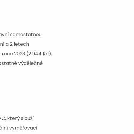
hlavní samostatnou
ní a 2 letech
v roce 2023 (2 944 Kč).
mostatné výdělečné
, který slouží
mální vyměřovací