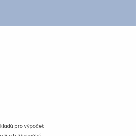
ákladů pro výpočet
o 5 p.b. Minimální