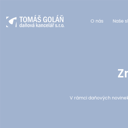
O nás
Naše s
Z
V rámci daňových novinek