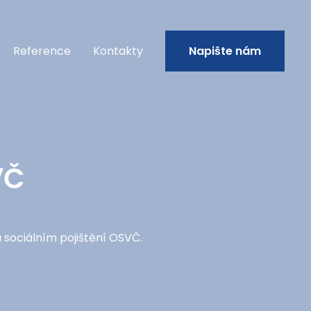
Reference
Kontakty
Napište nám
VČ
sociálním pojištění OSVČ.