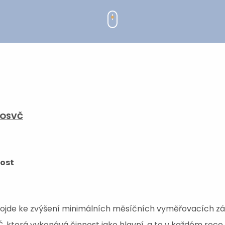
 OSVČ
nost
dojde ke zvýšení minimálních měsíčních vyměřovacích z
 která vykonává činnost jako hlavní, a to v každém roce 