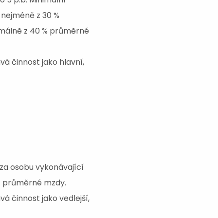
 nejméně z 30 %
imálně z 40 % průměrné
á činnost jako hlavní,
 za osobu vykonávající
% z průměrné mzdy.
á činnost jako vedlejší,