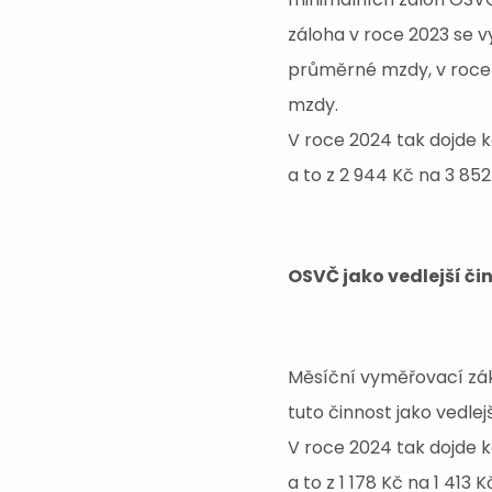
záloha v roce 2023 se 
průměrné mzdy, v roce
mzdy.
V roce 2024 tak dojde k
a to z 2 944 Kč na 3 852
OSVČ jako vedlejší či
Měsíční vyměřovací zák
tuto činnost jako vedle
V roce 2024 tak dojde k
a to z 1 178 Kč na 1 413 K