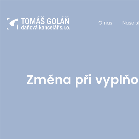
O nás
Naše s
Změna při vyplňo