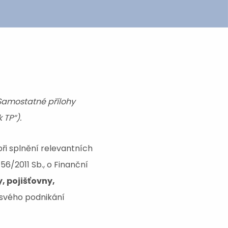
Samostatné přílohy
 TP“).
při splnění relevantních
56/2011 Sb., o Finanční
, pojišťovny,
 svého podnikání