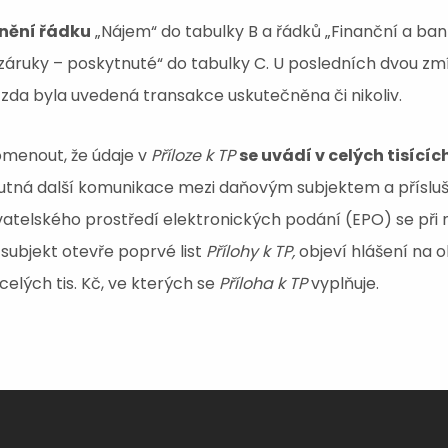
nění řádku
„Nájem“ do tabulky B a řádků „Finanční a bank
 záruky – poskytnuté“ do tabulky C. U posledních dvou z
 zda byla uvedená transakce uskutečněna či nikoliv.
omenout, že údaje v
Příloze k TP
se uvádí v celých tisících
nutná další komunikace mezi daňovým subjektem a přísl
ivatelského prostředí elektronických podání (EPO) se při ne
subjekt otevře poprvé list
Přílohy k TP,
objeví hlášení na 
elých tis. Kč, ve kterých se
Příloha k TP
vyplňuje.