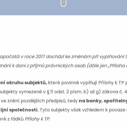
apočatá v roce 2017 dochází ke změnám při vyplňování 
iznání k dani z příjmů právnických osob (dále jen „Příloha k
ení okruhu subjektů,
které povinně vyplňují Přílohy k TP 
ubjekty vymezené v § 11 odst. 2 písm. b) až g) zákona č. 4
 ve znění pozdějších předpisů, tedy
na banky, spořitelny
ijní společnosti.
Tyto subjekty však vzhledem k povaze
eré z řádků
Přílohy k TP.