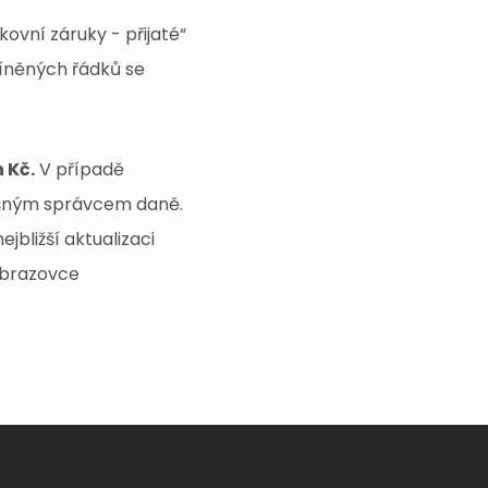
ovní záruky - přijaté“
míněných řádků se
 Kč.
V případě
ušným správcem daně.
jbližší aktualizaci
obrazovce