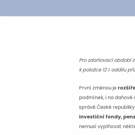
Pro zdaňovací období z
k položce 12 I. oddílu př
První změnou je
rozšíř
podmínek, i na daňové s
správě České republiky
investiční fondy, penz
nemusí vyplňovat někt