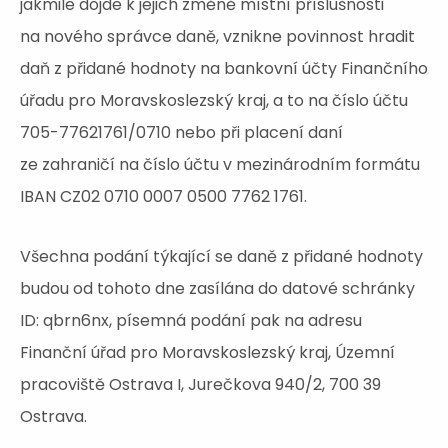
jakmile dojde k jejich změně místní příslušnosti
na nového správce daně, vznikne povinnost hradit
daň z přidané hodnoty na bankovní účty Finančního
úřadu pro Moravskoslezský kraj, a to na číslo účtu
705-77621761/0710 nebo při placení daní
ze zahraničí na číslo účtu v mezinárodním formátu
IBAN CZ02 0710 0007 0500 7762 1761.
Všechna podání týkající se daně z přidané hodnoty
budou od tohoto dne zasílána do datové schránky
ID: qbrn6nx, písemná podání pak na adresu
Finanční úřad pro Moravskoslezský kraj, Územní
pracoviště Ostrava I, Jurečkova 940/2, 700 39
Ostrava.