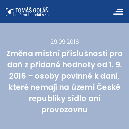
29.09.2016
Změna místní příslušnosti pro
daň z přidané hodnoty od 1. 9.
2016 – osoby povinné k dani,
které nemají na území České
republiky sídlo ani
provozovnu