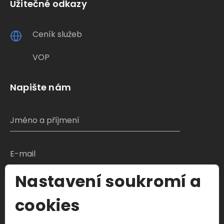
Užitečné odkazy
Ceník služeb
VOP
Napište nám
Nastavení soukromí a
S čím Vám můžeme pomoci?
cookies