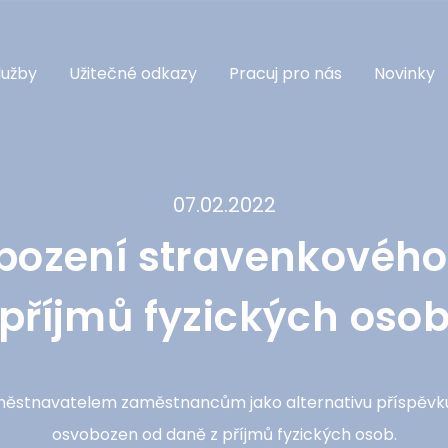
lužby
Užitečné odkazy
Pracuj pro nás
Novinky
07.02.2022
bození stravenkového
příjmů fyzických oso
městnavatelem zaměstnancům jako alternativu příspěvku n
osvobozen od daně z příjmů fyzických osob.