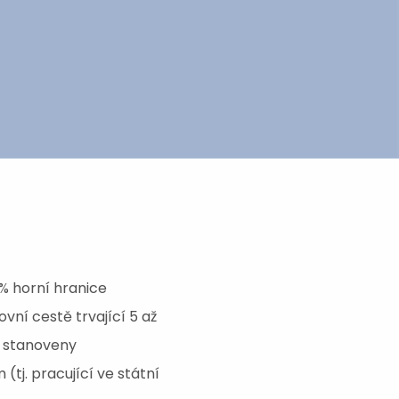
% horní hranice
í cestě trvající 5 až
ou stanoveny
j. pracující ve státní