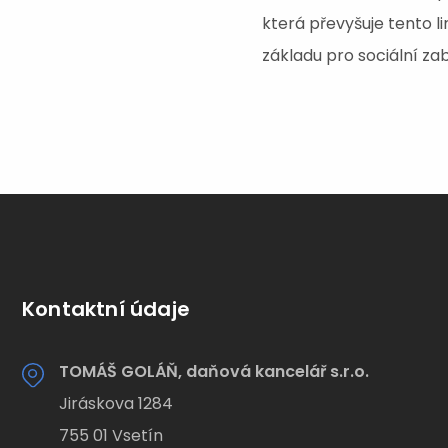
která převyšuje tento l
základu pro sociální za
Kontaktní údaje
TOMÁŠ GOLÁŇ, daňová kancelář s.r.o.
Jiráskova 1284
755 01 Vsetín