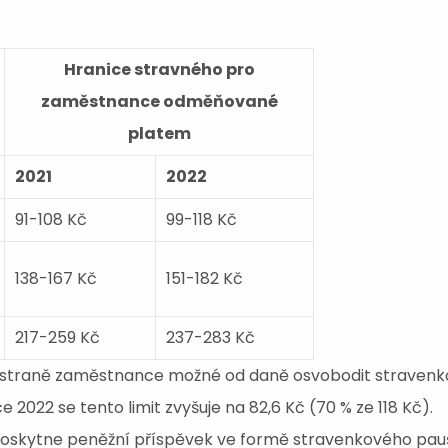
Hranice stravného pro
zaměstnance odměňované
platem
2021
2022
91-108 Kč
99-118 Kč
138-167 Kč
151-182 Kč
217-259 Kč
237-283 Kč
a straně zaměstnance možné od daně osvobodit stravenko
ce 2022 se tento limit zvyšuje na 82,6 Kč (70 % ze 118 Kč).
skytne peněžní příspěvek ve formě stravenkového paušá