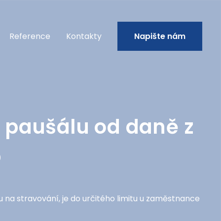
Reference
Kontakty
Napište nám
 paušálu od daně z
b
a stravování, je do určitého limitu u zaměstnance