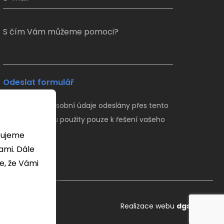
S čím Vám můžeme pomoci?
Odeslat formulář
Veškeré Vaše osobní údaje odeslány přes tento
formulář budou použity pouze k řešení vašeho
dotazu.
bujeme
 Dále
e, že Vámi
Realizace webu
dgstudio.