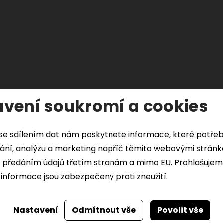
vení soukromí a cookies
se sdílením dat nám poskytnete informace, které potře
ání, analýzu a marketing napříč těmito webovými stránkami.
s předáním údajů třetím stranám a mimo EU. Prohlašujem
informace jsou zabezpečeny proti zneužití.
Nastavení
Odmítnout vše
Povolit vše