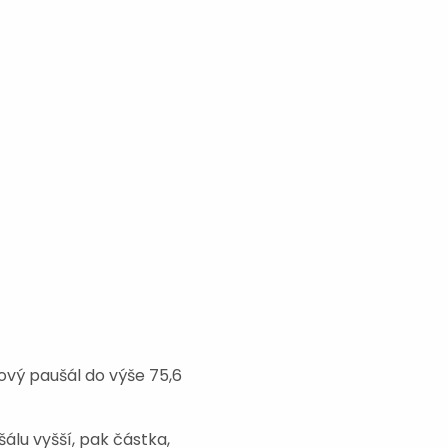
vý paušál do výše 75,6
lu vyšší, pak částka,