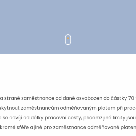
na straně zaměstnance od daně osvobozen do částky 70 
oskytnout zaměstnancům odměňovaným platem při pracovn
 se odvíjí od délky pracovní cesty, přičemž jiné limity js
romé sféře a jiné pro zaměstnance odměňované platem (t