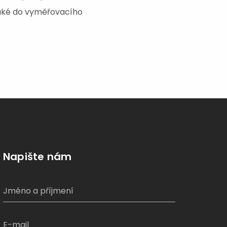
 také do vyměřovacího
Napište nám