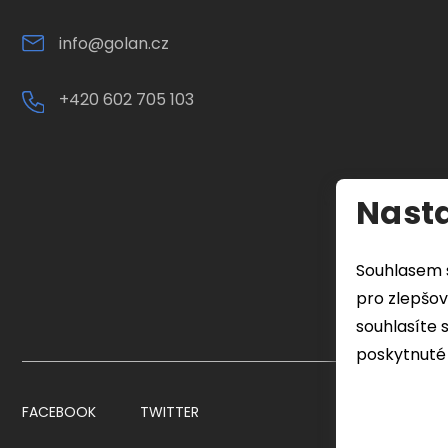
info@golan.cz
+420 602 705 103
Nasta
Souhlasem 
pro zlepšov
souhlasíte 
poskytnuté 
FACEBOOK
TWITTER