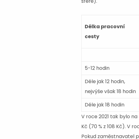
sféře).
Délka pracovní
cesty
5-12 hodin
Déle jak 12 hodin,
nejvýše však 18 hodin
Déle jak 18 hodin
V roce 2021 tak bylo n
Kč (70 % z 108 Kč). V ro
Pokud zaměstnavatel po