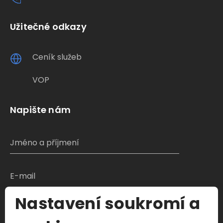
Užitečné odkazy
Ceník služeb
VOP
Napište nám
Nastavení soukromí a
S čím Vám můžeme pomoci?