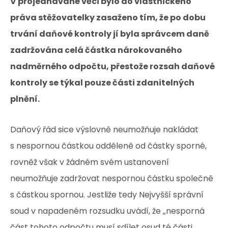
V projednávané věci bylo do vlastnického
práva stěžovatelky zasaženo tím, že po dobu
trvání daňové kontroly jí byla správcem daně
zadržována celá částka nárokovaného
nadměrného odpočtu, přestože rozsah daňové
kontroly se týkal pouze části zdanitelných
plnění.
Daňový řád sice výslovně neumožňuje nakládat
s nespornou částkou odděleně od částky sporné,
rovněž však v žádném svém ustanovení
neumožňuje zadržovat nespornou částku společně
s částkou spornou. Jestliže tedy Nejvyšší správní
soud v napadeném rozsudku uvádí, že „nesporná
část tohoto odpočtu musí sdílet osud té části,