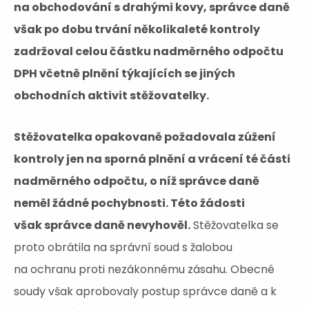
na obchodování s drahými kovy, správce daně
však po dobu trvání několikaleté kontroly
zadržoval celou částku nadměrného odpočtu
DPH včetně plnění týkajících se jiných
obchodních aktivit stěžovatelky.
Stěžovatelka opakovaně požadovala zúžení
kontroly jen na sporná plnění a vrácení té části
nadměrného odpočtu, o níž správce daně
neměl žádné pochybnosti. Této žádosti
však správce daně nevyhověl.
Stěžovatelka se
proto obrátila na správní soud s žalobou
na ochranu proti nezákonnému zásahu. Obecné
soudy však aprobovaly postup správce daně a k