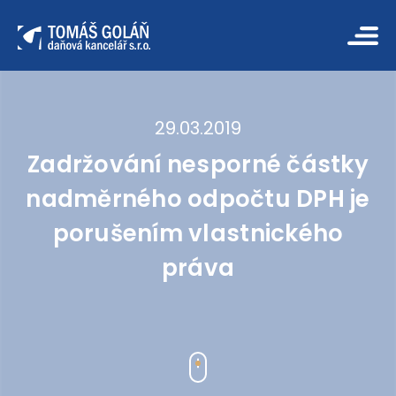
29.03.2019
Zadržování nesporné částky
nadměrného odpočtu DPH je
porušením vlastnického
práva