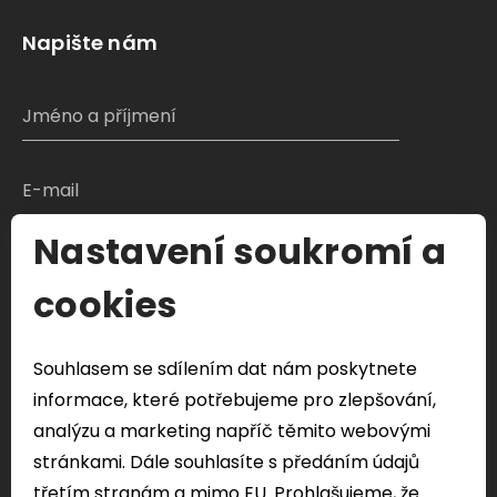
Napište nám
Nastavení soukromí a
S čím Vám můžeme pomoci?
cookies
Souhlasem se sdílením dat nám poskytnete
Odeslat formulář
informace, které potřebujeme pro zlepšování,
Veškeré Vaše osobní údaje odeslány přes tento
analýzu a marketing napříč těmito webovými
formulář budou použity pouze k řešení vašeho
stránkami. Dále souhlasíte s předáním údajů
dotazu.
třetím stranám a mimo EU. Prohlašujeme, že