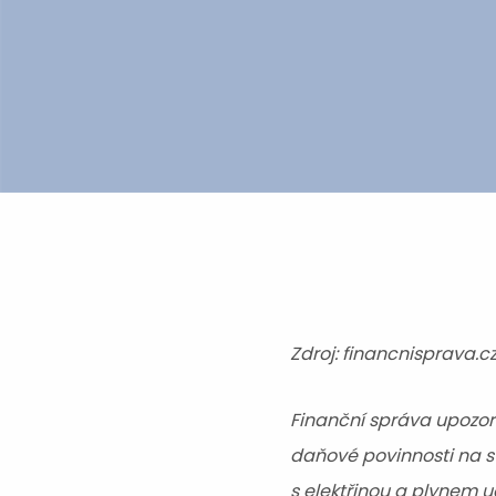
Zdroj: financnisprava.c
Finanční správa upozorň
daňové povinnosti na s
s elektřinou a plynem 