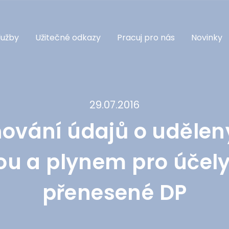
lužby
Užitečné odkazy
Pracuj pro nás
Novinky
29.07.2016
ování údajů o udělen
ou a plynem pro účel
přenesené DP