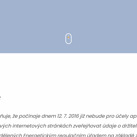
z
uje, že počínaje dnem 12. 7. 2016 již nebude pro účely a
vých internetových stránkách zveřejňovat údaje o držitel
udělených Energetickým regulačním úřadem na základě z