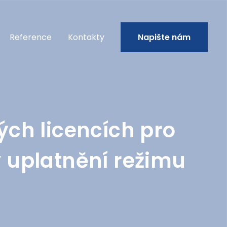
Reference
Kontakty
Napište nám
ých licencích pro
y uplatnění režimu