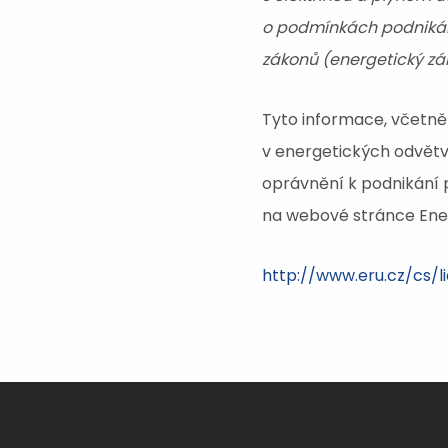
o podmínkách podnikání
zákonů (energetický zák
Tyto informace, včetně 
v energetických odvětvíc
oprávnění k podnikání p
na webové stránce Ener
http://www.eru.cz/cs/l