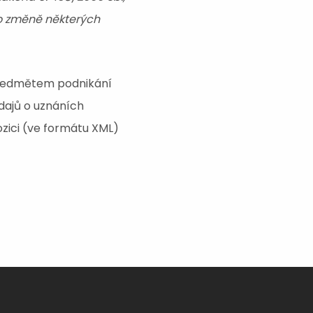
 o změně některých
u předmětem podnikání
údajů o uznáních
ozici (ve formátu XML)