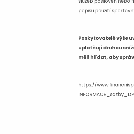
služeb posiloven nebo f
popisu použití sportov
Poskytovatelé výše u
uplatňují druhou sníž
měli hlídat, aby sprá
https://www.financnis
INFORMACE_sazby_DP