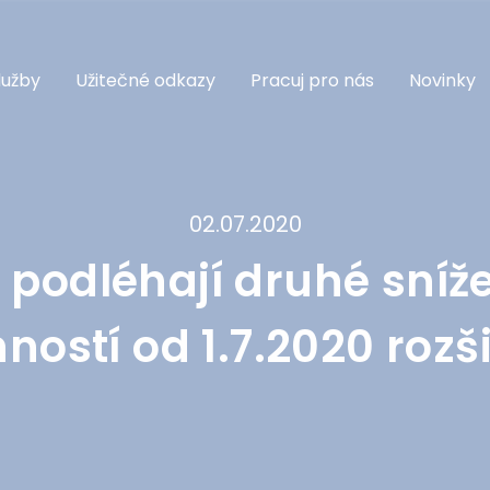
lužby
Užitečné odkazy
Pracuj pro nás
Novinky
02.07.2020
 podléhají druhé sníž
ností od 1.7.2020 rozš