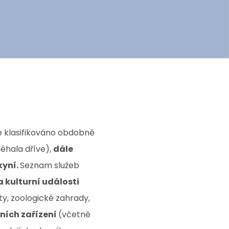
e klasifikováno obdobně
éhala dříve),
dále
kyní.
Seznam služeb
 kulturní události
ty, zoologické zahrady,
ních zařízení
(včetně