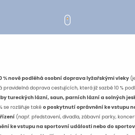
10 % nově podléhá osobní doprava lyžařskými vleky
(j
ravidelná doprava cestujících, která již sazbě 10 % podl
by tureckých lázní, saun, parních lázní a solných jes
% se rozšiřuje také
o poskytnutí oprávnění ke vstupu na
řízení
(např. představení, divadla, zábavní parky, koncer
ění ke vstupu na sportovní události nebo do sportov