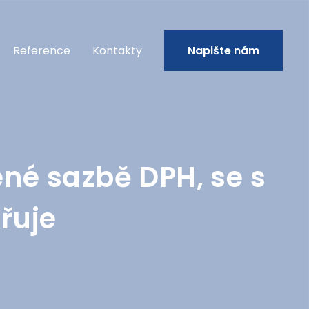
Reference
Kontakty
Napište nám
ené sazbě DPH, se s
iřuje