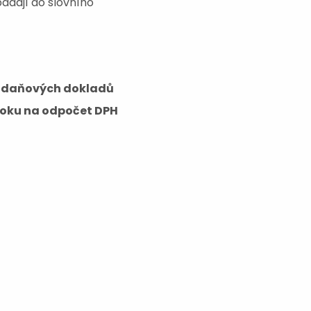
padají do slovního
ní daňových dokladů
ároku na odpočet DPH