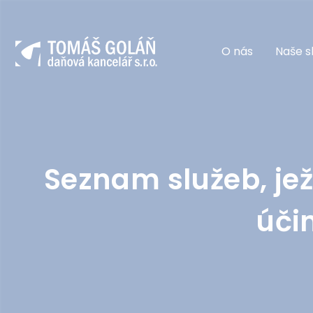
O nás
Naše s
Seznam služeb, jež
účin