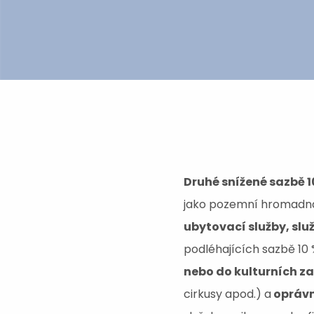
Druhé snížené sazbě 
jako pozemní hromadná p
ubytovací služby, služ
podléhajících sazbě 10 
nebo do kulturních za
cirkusy apod.) a
oprávn