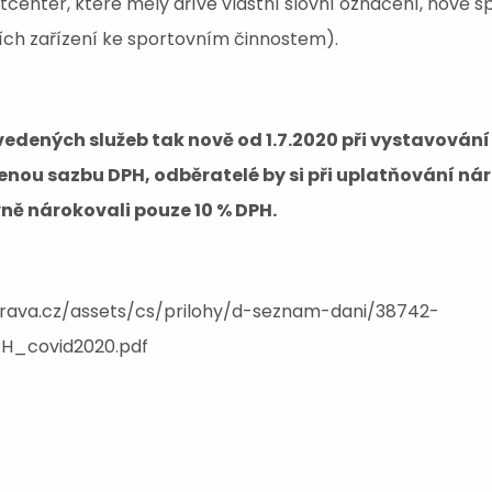
itcenter, které měly dříve vlastní slovní označení, nově s
ních zařízení ke sportovním činnostem).
vedených služeb tak nově od 1.7.2020 při vystavová
enou sazbu DPH, odběratelé by si při uplatňování n
vně nárokovali pouze 10 % DPH.
prava.cz/assets/cs/prilohy/d-seznam-dani/38742-
H_covid2020.pdf