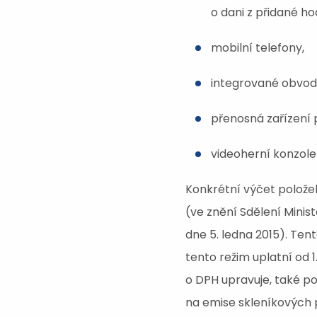
o dani z přidané ho
mobilní telefony,
integrované obvody
přenosná zařízení 
videoherní konzole
Konkrétní výčet polože
(ve znění Sdělení Minis
dne 5. ledna 2015). Tent
tento režim uplatní od 
o DPH upravuje, také p
na emise skleníkových pl