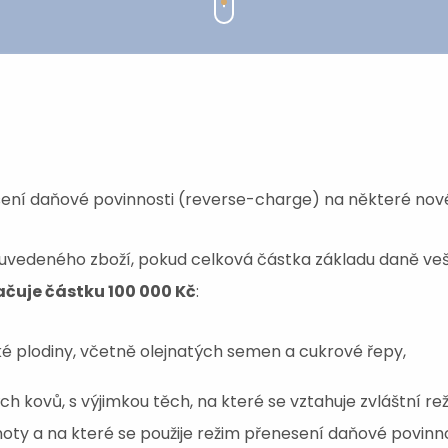
sení daňové povinnosti (reverse-charge) na některé nové
e uvedeného zboží, pokud celková částka základu daně 
ačuje částku 100 000 Kč
:
ké plodiny, včetně olejnatých semen a cukrové řepy,
h kovů, s výjimkou těch, na které se vztahuje zvláštní re
noty a na které se použije režim přenesení daňové povinn