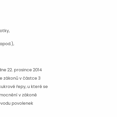
otky,
apod.),
dne 22. prosince 2014
ce zákonů v částce 3
cukrové řepy, u které se
ě zmocnění v zákoně
řevodu povolenek