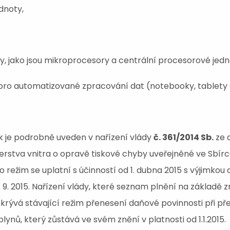
dnoty,
, jako jsou mikroprocesory a centrální procesorové jedn
pro automatizované zpracování dat (notebooky, tablety 
k je podrobně uveden v nařízení vlády
č. 361/2014 Sb.
ze 
terstva vnitra o opravě tiskové chyby uveřejněné ve Sbír
o režim se uplatní s účinností od 1. dubna 2015 s výjimkou 
1. 9. 2015. Nařízení vlády, které seznam plnění na základ
okrývá stávající režim přenesení daňové povinnosti při p
ynů, který zůstává ve svém znění v platnosti od 1.1.2015.