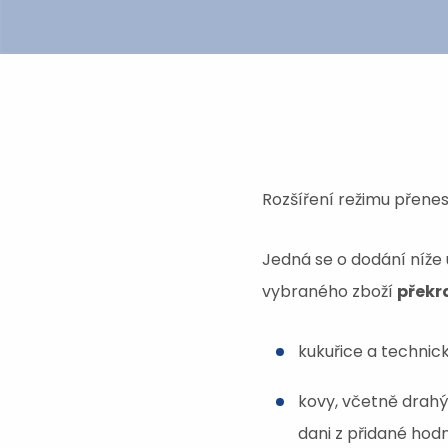
Rozšíření režimu přene
Jedná se o dodání níž
vybraného zboží
překr
kukuřice a technic
kovy, včetně drahýc
dani z přidané hod