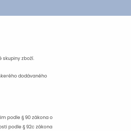
 skupiny zboží.
veškerého dodávaného
žim podle § 90 zákona o
osti podle § 92c zákona