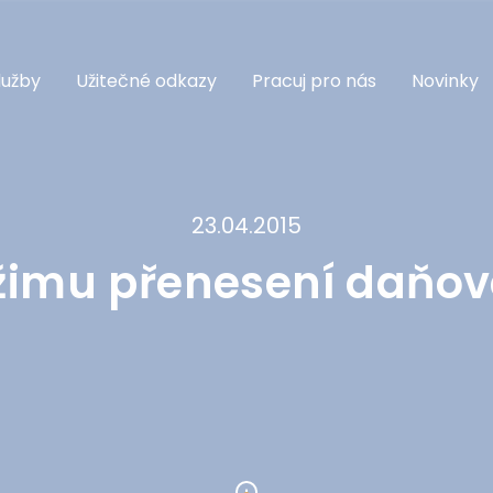
lužby
Užitečné odkazy
Pracuj pro nás
Novinky
23.04.2015
ežimu přenesení daňov