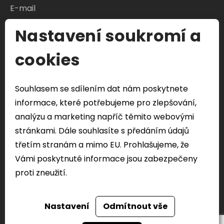
Nastavení soukromí a
S čím Vám můžeme pomoci?
cookies
Souhlasem se sdílením dat nám poskytnete
Odeslat formulář
informace, které potřebujeme pro zlepšování,
Veškeré Vaše osobní údaje odeslány přes tento
analýzu a marketing napříč těmito webovými
formulář budou použity pouze k řešení vašeho
stránkami. Dále souhlasíte s předáním údajů
dotazu.
třetím stranám a mimo EU. Prohlašujeme, že
Vámi poskytnuté informace jsou zabezpečeny
proti zneužití.
Nastavení
Odmítnout vše
FACEBOOK
TWITTER
Realizace webu
dgstudio.