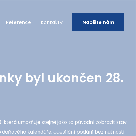
Reference
Kontakty
Napište nám
nky byl ukončen 28.
která umožňuje stejně jako ta původní zobrazit stav
 daňového kalendáře, odesílání podání bez nutnosti