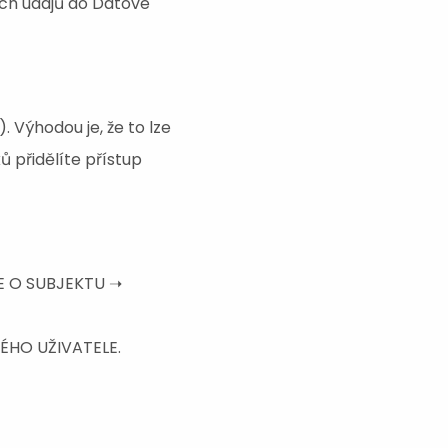
ích údajů do Datové
 Výhodou je, že to lze
 přidělíte přístup
ACE O SUBJEKTU ➝
VÉHO UŽIVATELE.