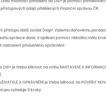
 Další možností přihlášení do DIS+ je pomocí přihlašovac
řístupových údajů přidělených Finanční správou ČR.
ní přístupu další osobě (např. Vašemu daňovému poradci).
sahu správce daně. V aplikaci pomocí několika málo kroků
ě nastavení příslušného oprávnění:
p do DIS+ je třeba kliknout na volbu NASTAVENÍ A INFORM
.
 UŽIVATELÉ A OPRÁVNĚNÍ je třeba kliknout na POVĚŘIT NO
stupu vyžaduje 3 kroky: