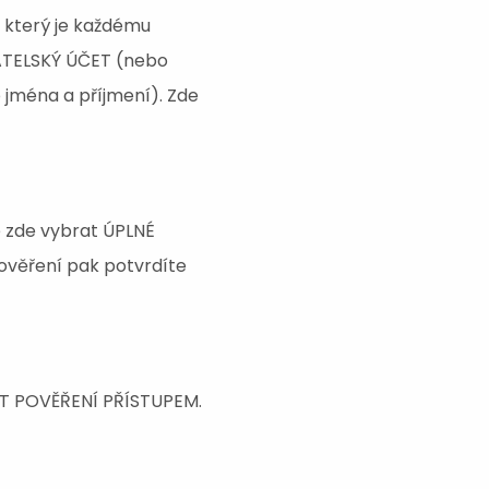
 který je každému
IVATELSKÝ ÚČET (nebo
 jména a příjmení). Zde
e zde vybrat ÚPLNÉ
věření pak potvrdíte
LIT POVĚŘENÍ PŘÍSTUPEM.