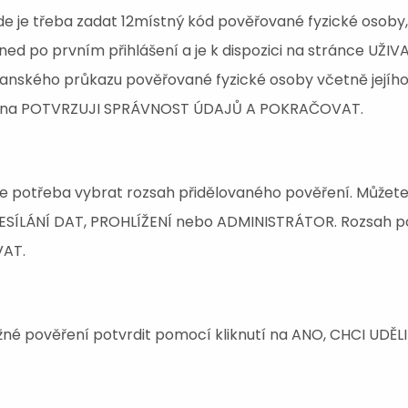
de je třeba zadat 12místný kód pověřované fyzické osoby,
ned po prvním přihlášení a je k dispozici na stránce UŽ
čanského průkazu pověřované fyzické osoby včetně jejího
out na POTVRZUJI SPRÁVNOST ÚDAJŮ A POKRAČOVAT.
e potřeba vybrat rozsah přidělovaného pověření. Můžet
ÍLÁNÍ DAT, PROHLÍŽENÍ nebo ADMINISTRÁTOR. Rozsah po
VAT.
žné pověření potvrdit pomocí kliknutí na ANO, CHCI UDĚ