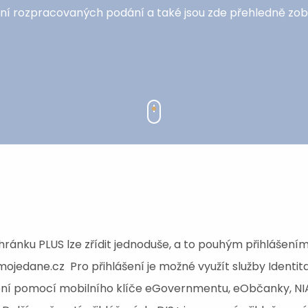
ení rozpracovaných podání a také jsou zde přehledně zo
ránku PLUS lze zřídit jednoduše, a to pouhým přihlášením
ojedane.cz Pro přihlášení je možné využít služby Identit
ní pomocí mobilního klíče eGovernmentu, eObčanky, NIA, 