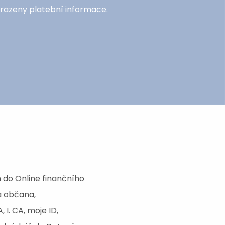
brazeny platební informace.
 do Online finančního
a občana,
I. CA, moje ID,