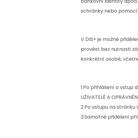
bankovní identity apod.
schránky nebo pomocí p
V DIS+ je možné přiděle
provést bez nutnosti zá
konkrétní osobě, včetn
1.Po přihlášení a vstu
UŽIVATELÉ A OPRÁVNĚNÍ
2.Po vstupu na stránku
3.Samotné přidělení pří