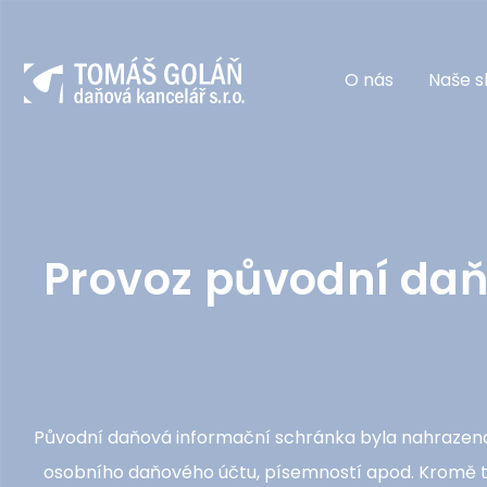
O nás
Naše s
Provoz původní daň
Původní daňová informační schránka byla nahrazena 
osobního daňového účtu, písemností apod. Kromě to