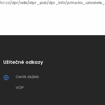
.mfcr.cz/dpr/adis/idpr_pub/dpr_info/prirucka_uzivatele_
Užitečné odkazy
Ceník služeb
VOP