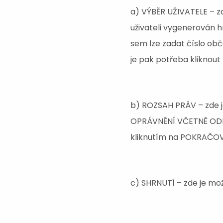
a) VÝBĚR UŽIVATELE – z
uživateli vygenerován h
sem lze zadat číslo ob
je pak potřeba klikn
b) ROZSAH PRÁV – zde j
OPRÁVNĚNÍ VČETNĚ ODES
kliknutím na POKRAČO
c) SHRNUTÍ – zde je mo