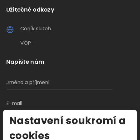
Užitečné odkazy
Ceník služeb
VOP
Napište nám
Nastavení soukromí a
S čím Vám můžeme pomoci?
cookies