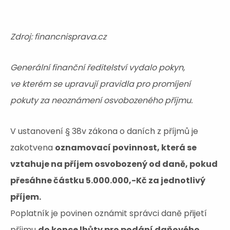
Zdroj: financnisprava.cz
Generální finanční ředitelství vydalo pokyn,
ve kterém se upravují pravidla pro promíjení
pokuty za neoznámení osvobozeného příjmu.
V ustanovení § 38v zákona o daních z příjmů je
zakotvena
oznamovací povinnost, která se
vztahuje na příjem osvobozený od daně, pokud
přesáhne částku 5.000.000,-Kč za jednotlivý
příjem.
Poplatník je povinen oznámit správci daně přijetí
příjmu
do konce lhůty pro podání daňového