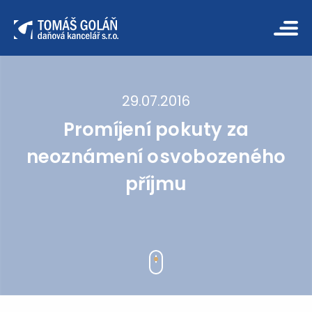
29.07.2016
Promíjení pokuty za
neoznámení osvobozeného
příjmu