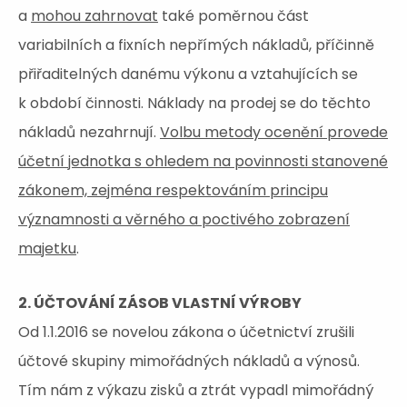
a
mohou zahrnovat
také poměrnou část
variabilních a fixních nepřímých nákladů, příčinně
přiřaditelných danému výkonu a vztahujících se
k období činnosti. Náklady na prodej se do těchto
nákladů nezahrnují.
Volbu metody ocenění provede
účetní jednotka s ohledem na povinnosti stanovené
zákonem, zejména respektováním principu
významnosti a věrného a poctivého zobrazení
majetku
.
2. ÚČTOVÁNÍ ZÁSOB VLASTNÍ VÝROBY
Od 1.1.2016 se novelou zákona o účetnictví zrušili
účtové skupiny mimořádných nákladů a výnosů.
Tím nám z výkazu zisků a ztrát vypadl mimořádný