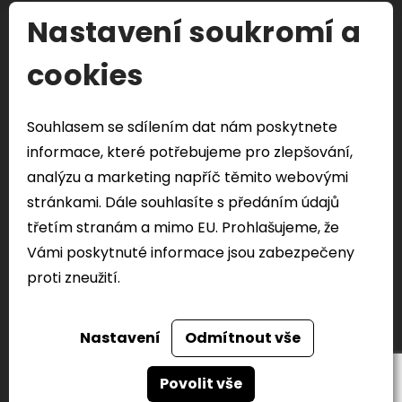
Nastavení soukromí a
S čím Vám můžeme pomoci?
cookies
Souhlasem se sdílením dat nám poskytnete
Odeslat formulář
informace, které potřebujeme pro zlepšování,
Veškeré Vaše osobní údaje odeslány přes tento
analýzu a marketing napříč těmito webovými
formulář budou použity pouze k řešení vašeho
stránkami. Dále souhlasíte s předáním údajů
dotazu.
třetím stranám a mimo EU. Prohlašujeme, že
Vámi poskytnuté informace jsou zabezpečeny
proti zneužití.
Nastavení
Odmítnout vše
FACEBOOK
TWITTER
Realizace webu
dgstudio.
Povolit vše