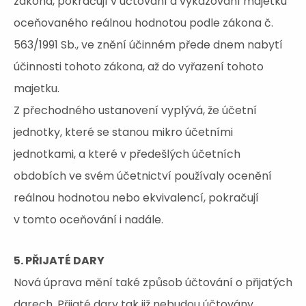
zákona, pokračují v účtování a vykazování majetku
oceňovaného reálnou hodnotou podle zákona č.
563/1991 Sb., ve znění účinném přede dnem nabytí
účinnosti tohoto zákona, až do vyřazení tohoto
majetku.
Z přechodného ustanovení vyplývá, že účetní
jednotky, které se stanou mikro účetními
jednotkami, a které v předešlých účetních
obdobích ve svém účetnictví používaly ocenění
reálnou hodnotou nebo ekvivalencí, pokračují
v tomto oceňování i nadále.
5. PŘIJATÉ DARY
Nová úprava mění také způsob účtování o přijatých
darech. Přijaté dary tak již nebudou účtovány