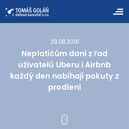
29.08.2018
Neplatičům daní z řad
uživatelů Uberu i Airbnb
každý den nabíhají pokuty z
prodlení