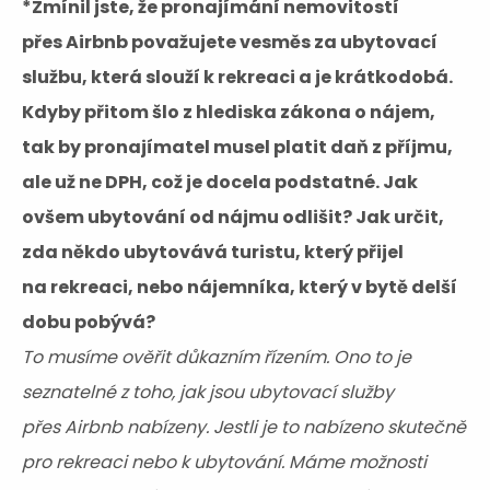
*Zmínil jste, že pronajímání nemovitostí
přes Airbnb považujete vesměs za ubytovací
službu, která slouží k rekreaci a je krátkodobá.
Kdyby přitom šlo z hlediska zákona o nájem,
tak by pronajímatel musel platit daň z příjmu,
ale už ne DPH, což je docela podstatné. Jak
ovšem ubytování od nájmu odlišit? Jak určit,
zda někdo ubytovává turistu, který přijel
na rekreaci, nebo nájemníka, který v bytě delší
dobu pobývá?
To musíme ověřit důkazním řízením. Ono to je
seznatelné z toho, jak jsou ubytovací služby
přes Airbnb nabízeny. Jestli je to nabízeno skutečně
pro rekreaci nebo k ubytování. Máme možnosti