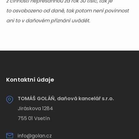
z činnosti nepřesáhnou za rok 30 tisíc, tak je
to osvobozeno od daně, tak potom není povinnost
ani to v daňovém přiznání uvádět.
Kontaktní údaje
TOMÁŠ GOLÁŇ, daňová kancelář s.r.o.
Jiráskova 1284
755 01 Vsetín
info@golan.cz