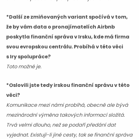
*Další ze zmiňovaných variant spočívá v tom,
že by vám data o pronajímatelích Airbnb
poskytla finanční správa v Irsku, kde má firma
svou evropskou centrálu. Probíhá v této věci
s Iry spolupráce?
Toto možné je.
*Oslovili jste tedy irskou finanční správu v této
věci?
Komunikace mezi námi probíhá, obecně ale bývá
mezinárodní výměna takových informací složitá.
Trvá velmi dlouho, než se podaří předání dat
vyjednat. Existují-li jiné cesty, tak se finanční správa