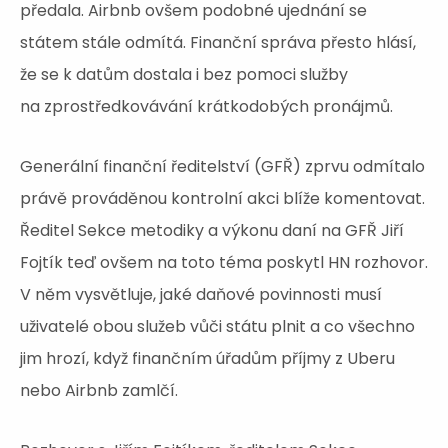
předala. Airbnb ovšem podobné ujednání se
státem stále odmítá. Finanční správa přesto hlásí,
že se k datům dostala i bez pomoci služby
na zprostředkovávání krátkodobých pronájmů.
Generální finanční ředitelství (GFŘ) zprvu odmítalo
právě prováděnou kontrolní akci blíže komentovat.
Ředitel Sekce metodiky a výkonu daní na GFŘ Jiří
Fojtík teď ovšem na toto téma poskytl HN rozhovor.
V něm vysvětluje, jaké daňové povinnosti musí
uživatelé obou služeb vůči státu plnit a co všechno
jim hrozí, když finančním úřadům příjmy z Uberu
nebo Airbnb zamlčí.