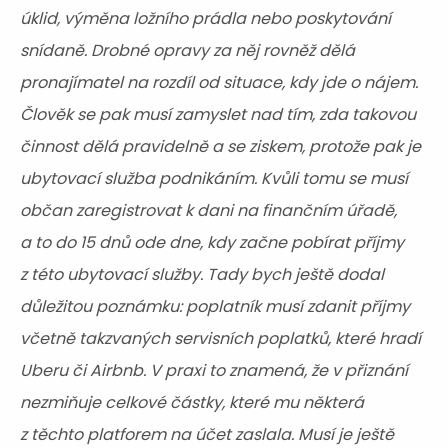
úklid, výměna ložního prádla nebo poskytování
snídaně. Drobné opravy za něj rovněž dělá
pronajímatel na rozdíl od situace, kdy jde o nájem.
Člověk se pak musí zamyslet nad tím, zda takovou
činnost dělá pravidelně a se ziskem, protože pak je
ubytovací služba podnikáním. Kvůli tomu se musí
občan zaregistrovat k dani na finančním úřadě,
a to do 15 dnů ode dne, kdy začne pobírat příjmy
z této ubytovací služby. Tady bych ještě dodal
důležitou poznámku: poplatník musí zdanit příjmy
včetně takzvaných servisních poplatků, které hradí
Uberu či Airbnb. V praxi to znamená, že v přiznání
nezmiňuje celkové částky, které mu některá
z těchto platforem na účet zaslala. Musí je ještě