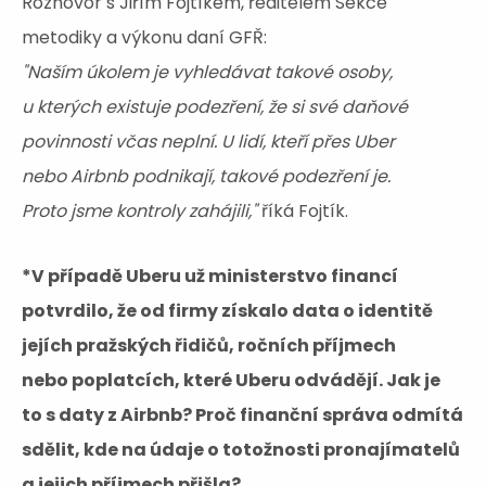
Rozhovor s Jiřím Fojtíkem, ředitelem Sekce
metodiky a výkonu daní GFŘ:
"Naším úkolem je vyhledávat takové osoby,
u kterých existuje podezření, že si své daňové
povinnosti včas neplní. U lidí, kteří přes Uber
nebo Airbnb podnikají, takové podezření je.
Proto jsme kontroly zahájili,"
říká Fojtík.
*V případě Uberu už ministerstvo financí
potvrdilo, že od firmy získalo data o identitě
jejích pražských řidičů, ročních příjmech
nebo poplatcích, které Uberu odvádějí. Jak je
to s daty z Airbnb? Proč finanční správa odmítá
sdělit, kde na údaje o totožnosti pronajímatelů
a jejich příjmech přišla?