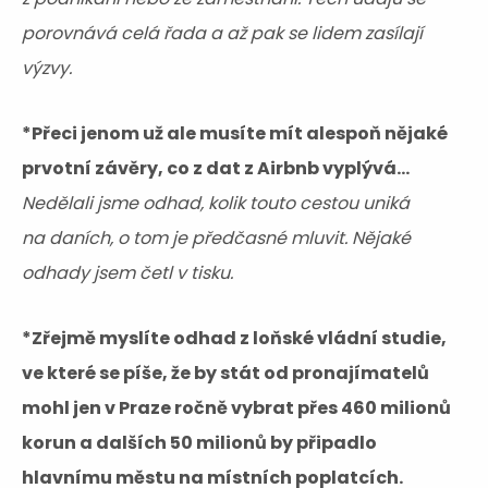
porovnává celá řada a až pak se lidem zasílají
výzvy.
*Přeci jenom už ale musíte mít alespoň nějaké
prvotní závěry, co z dat z Airbnb vyplývá...
Nedělali jsme odhad, kolik touto cestou uniká
na daních, o tom je předčasné mluvit. Nějaké
odhady jsem četl v tisku.
*Zřejmě myslíte odhad z loňské vládní studie,
ve které se píše, že by stát od pronajímatelů
mohl jen v Praze ročně vybrat přes 460 milionů
korun a dalších 50 milionů by připadlo
hlavnímu městu na místních poplatcích.