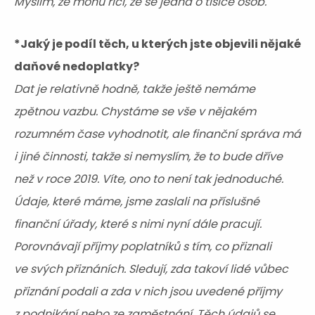
Myslím, že mohu říci, že se jedná o tisíce osob.
*Jaký je podíl těch, u kterých jste objevili nějaké
daňové nedoplatky?
Dat je relativně hodně, takže ještě nemáme
zpětnou vazbu. Chystáme se vše v nějakém
rozumném čase vyhodnotit, ale finanční správa má
i jiné činnosti, takže si nemyslím, že to bude dříve
než v roce 2019. Víte, ono to není tak jednoduché.
Údaje, které máme, jsme zaslali na příslušné
finanční úřady, které s nimi nyní dále pracují.
Porovnávají příjmy poplatníků s tím, co přiznali
ve svých přiznáních. Sledují, zda takoví lidé vůbec
přiznání podali a zda v nich jsou uvedené příjmy
z podnikání nebo ze zaměstnání. Těch údajů se