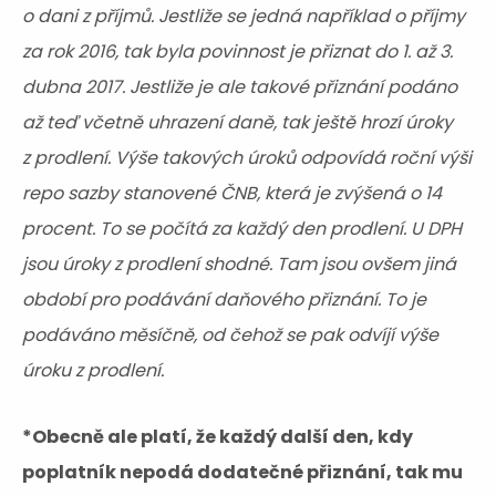
o dani z příjmů. Jestliže se jedná například o příjmy
za rok 2016, tak byla povinnost je přiznat do 1. až 3.
dubna 2017. Jestliže je ale takové přiznání podáno
až teď včetně uhrazení daně, tak ještě hrozí úroky
z prodlení. Výše takových úroků odpovídá roční výši
repo sazby stanovené ČNB, která je zvýšená o 14
procent. To se počítá za každý den prodlení. U DPH
jsou úroky z prodlení shodné. Tam jsou ovšem jiná
období pro podávání daňového přiznání. To je
podáváno měsíčně, od čehož se pak odvíjí výše
úroku z prodlení.
*Obecně ale platí, že každý další den, kdy
poplatník nepodá dodatečné přiznání, tak mu