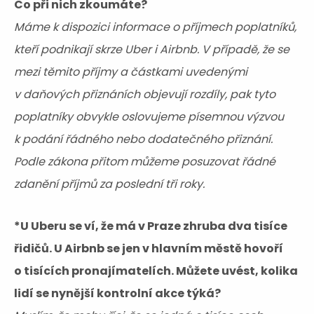
Co při nich zkoumáte?
Máme k dispozici informace o příjmech poplatníků,
kteří podnikají skrze Uber i Airbnb. V případě, že se
mezi těmito příjmy a částkami uvedenými
v daňových přiznáních objevují rozdíly, pak tyto
poplatníky obvykle oslovujeme písemnou výzvou
k podání řádného nebo dodatečného přiznání.
Podle zákona přitom můžeme posuzovat řádné
zdanění příjmů za poslední tři roky.
*U Uberu se ví, že má v Praze zhruba dva tisíce
řidičů. U Airbnb se jen v hlavním městě hovoří
o tisících pronajímatelích. Můžete uvést, kolika
lidí se nynější kontrolní akce týká?