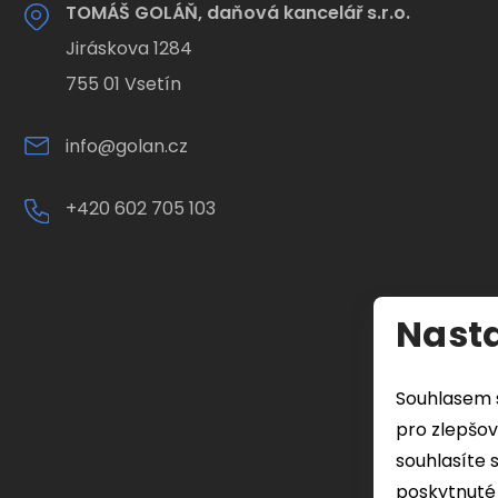
TOMÁŠ GOLÁŇ, daňová kancelář s.r.o.
Jiráskova 1284
755 01 Vsetín
info@golan.cz
+420 602 705 103
Nasta
Souhlasem 
pro zlepšov
souhlasíte 
poskytnuté 