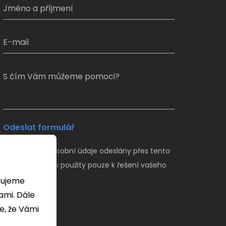
S čím Vám můžeme pomoci?
Odeslat formulář
Veškeré Vaše osobní údaje odeslány přes tento
formulář budou použity pouze k řešení vašeho
dotazu.
bujeme
 Dále
e, že Vámi