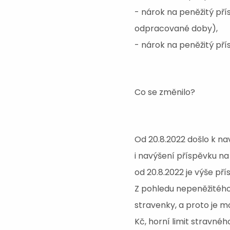
- nárok na peněžitý př
odpracované doby),
- nárok na peněžitý pří
Co se změnilo?
Od 20.8.2022 došlo k nav
i navýšení příspěvku na 
od 20.8.2022 je výše pří
Z pohledu nepeněžitého
stravenky, a proto je m
Kč, horní limit stravnéh