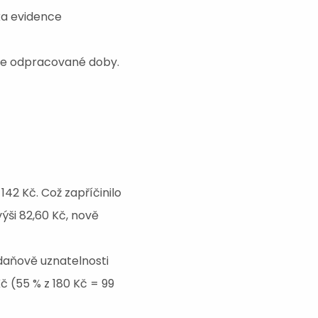
ka evidence
ence odpracované doby.
142 Kč. Což zapříčinilo
ýši 82,60 Kč, nově
daňově uznatelnosti
č (55 % z 180 Kč = 99