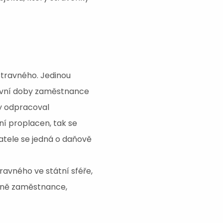
 stravného. Jedinou
covní doby zaměstnance
by odpracoval
ní proplacen, tak se
vatele se jedná o daňově
ravného ve státní sféře,
raně zaměstnance,