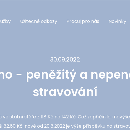
lužby
Užitečné odkazy
Pracuj pro nás
Novinky
30.09.2022
o - peněžitý a nepen
stravování
ve státní sféře z 118 Kč na 142 Kč. Což zapříčinilo i navýš
i 82,60 Kč, nově od 20.8.2022 je výše příspěvku na stravov