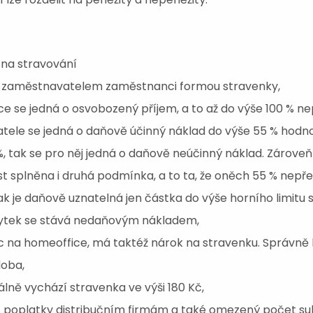
 na stravování
án zaměstnavatelem zaměstnanci formou stravenky,
e se jedná o osvobozený příjem, a to až do výše 100 % ne
tele se jedná o daňově účinný náklad do výše 55 % hodn
, tak se pro něj jedná o daňově neúčinný náklad. Zároveň
t splněna i druhá podmínka, a to ta, že oněch 55 % nep
Pak je daňově uznatelná jen částka do výše horního limitu 
Zbytek se stává nedaňovým nákladem,
 na homeoffice, má taktéž nárok na stravenku. Správně 
doba,
lně vychází stravenka ve výši 180 Kč,
poplatky distribučním firmám a také omezený počet sub