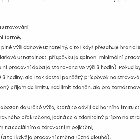
a stravování
ní formě,
 plné výši daňově uznatelný, a to i když přesahuje hranici
aňové uznatelnosti příspěvku je splnění minimální pra
lní pracovní doba je stanovena ve výši 3 hodin). Pokud 
hodiny, ale i tak dostal peněžitý příspěvek na stravová
ený příjem do limitu, nad limit zdaněn, ale pro zaměstna
bozen do určité výše, která se odvíjí od horního limitu st
stravného překročena, jedná se o zdanitelný příjem na st
 na sociálním a zdravotním pojištění,
 (a to i když je pracovní směna různě dlouhá),