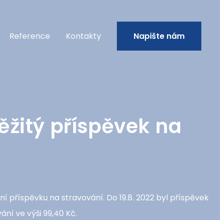
Reference
Kontakty
Napište nám
ěžitý příspěvek na
ení příspěvku na stravování. Do 19.8. 2022 byl příspěvek
ání ve výši 99,40 Kč.