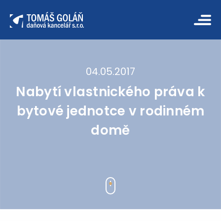
04.05.2017
Nabytí vlastnického práva k
bytové jednotce v rodinném
domě