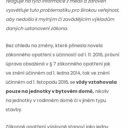
reaguje na tyto informace z médií a zároveň
vysvětluje tuto problematiku pro širokou veřejnost,
aby nedošlo k mylným či zavádějícím výkladům
daných ustanovení zákona.
Bez ohledu na změny, které přinesla novela
zákonného opatření s účinností od 1. 11. 2016, právní
úprava obsažená v § 7 zákonného opatření jak
ve znění účinném od 1. ledna 2014, tak ve znění
účinném od 1. listopadu 2016, se
vždy vztahovala
pouze na jednotky v bytovém domě,
nikoliv
na jednotky v rodinném domě či v jiném typu
stavby.
Zákonné opatření výslovně stanoví jako jednu