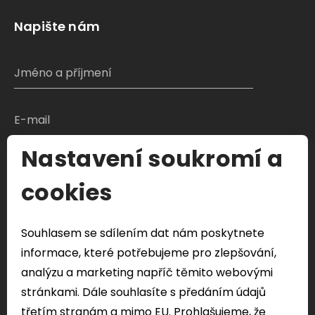
Napište nám
Nastavení soukromí a
S čím Vám můžeme pomoci?
cookies
Souhlasem se sdílením dat nám poskytnete
Odeslat formulář
informace, které potřebujeme pro zlepšování,
Veškeré Vaše osobní údaje odeslány přes tento
analýzu a marketing napříč těmito webovými
formulář budou použity pouze k řešení vašeho
stránkami. Dále souhlasíte s předáním údajů
dotazu.
třetím stranám a mimo EU. Prohlašujeme, že