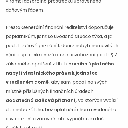
v rámci dozorčího prostředku upraveného
daňovým řádem.
Přesto Generální finanční ředitelství doporučuje
poplatníkům, jichž se uvedená situace týká, a již
podali daňové přiznání k dani z nabytí nemovitých
věcí a uplatnili si nezákonně osvobození podle § 7
zákonného opatření z titulu
prvního úplatného
nabytí vlastnického práva k jednotce
v rodinném domě,
aby sami podali na svých
místně příslušných finančních úřadech
dodatečná daňová přiznání,
ve kterých vyčíslí
daň nebo zálohu, bez uplatnění shora uvedeného
osvobození a zároveň tuto vypočtenou daň
či zálohu uhradili.