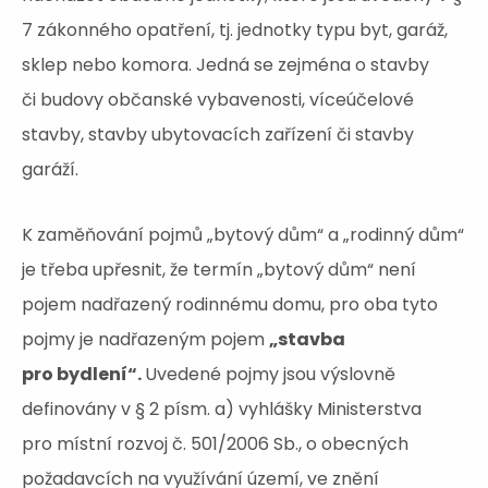
7 zákonného opatření, tj. jednotky typu byt, garáž,
sklep nebo komora. Jedná se zejména o stavby
či budovy občanské vybavenosti, víceúčelové
stavby, stavby ubytovacích zařízení či stavby
garáží.
K zaměňování pojmů „bytový dům“ a „rodinný dům“
je třeba upřesnit, že termín „bytový dům“ není
pojem nadřazený rodinnému domu, pro oba tyto
pojmy je nadřazeným pojem
„stavba
pro bydlení“.
Uvedené pojmy jsou výslovně
definovány v § 2 písm. a) vyhlášky Ministerstva
pro místní rozvoj č. 501/2006 Sb., o obecných
požadavcích na využívání území, ve znění