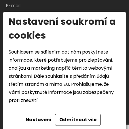
Nastavení soukromí a
S čím Vám můžeme pomoci?
cookies
Souhlasem se sdílením dat nám poskytnete
Odeslat formulář
informace, které potřebujeme pro zlepšování,
Veškeré Vaše osobní údaje odeslány přes tento
analýzu a marketing napříč těmito webovými
formulář budou použity pouze k řešení vašeho
stránkami. Dále souhlasíte s předáním údajů
dotazu.
třetím stranám a mimo EU. Prohlašujeme, že
Vámi poskytnuté informace jsou zabezpečeny
proti zneužití.
Nastavení
Odmítnout vše
FACEBOOK
TWITTER
Realizace webu
dgstudio.