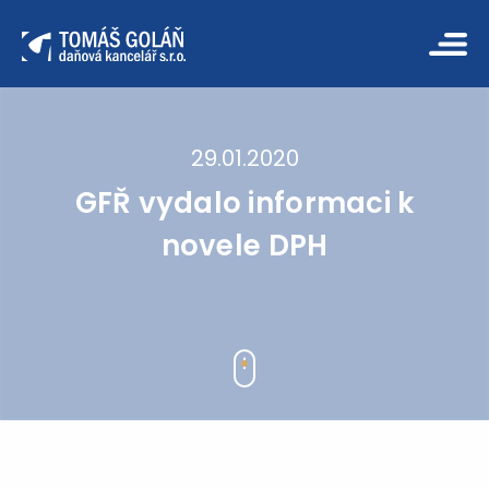
29.01.2020
GFŘ vydalo informaci k
novele DPH