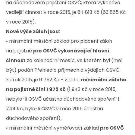
na důchodovém pojištění OSVČ, která vykonává
vedlejší činnost v roce 2015, je 64 813 Kč (63 865 Kč
v roce 2015).
Nové výše záloh jsou:
• minimální měsíční základ pro placení záloh
na pojistné
pro OSVČ vykonávající hlavní
činnost
za kalendářní měsíc, ve kterém byl (měl
být) podán Přehled o příjmech a výdajích OSVČ
za rok 2015, je 6 752 Kč – z toho
minimální záloha
na pojistné činí 1 972 Kč
(1 943 Kč v roce 2015,
nebyla-li OSVČ účastna důchodového spoření; 1
744 Kč, byla-li OSVČ v roce 2015 účastna
důchodového spoření),
• minimální měsíční vyměřovací základ
pro OSVČ