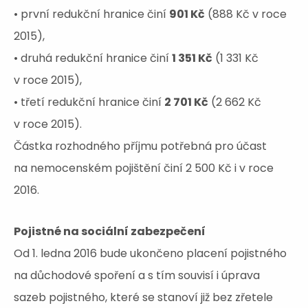
• první redukční hranice činí
901 Kč
(888 Kč v roce
2015),
• druhá redukční hranice činí
1 351 Kč
(1 331 Kč
v roce 2015),
• třetí redukční hranice činí
2 701 Kč
(2 662 Kč
v roce 2015).
Částka rozhodného příjmu potřebná pro účast
na nemocenském pojištění činí 2 500 Kč i v roce
2016.
Pojistné na sociální zabezpečení
Od 1. ledna 2016 bude ukončeno placení pojistného
na důchodové spoření a s tím souvisí i úprava
sazeb pojistného, které se stanoví již bez zřetele