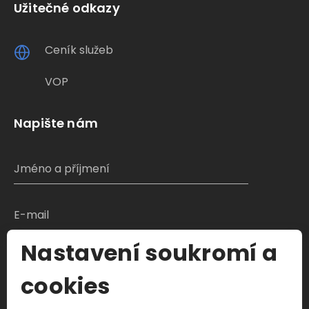
Užitečné odkazy
Ceník služeb
VOP
Napište nám
Nastavení soukromí a
S čím Vám můžeme pomoci?
cookies