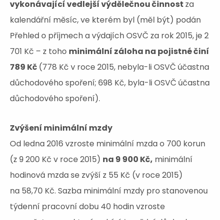
vykonávající vedlejší výdělečnou činnost
za
kalendářní měsíc, ve kterém byl (měl být) podán
Přehled o příjmech a výdajích OSVČ za rok 2015, je 2
701 Kč – z toho
minimální záloha na pojistné činí
789 Kč
(778 Kč v roce 2015, nebyla-li OSVČ účastna
důchodového spoření; 698 Kč, byla-li OSVČ účastna
důchodového spoření).
Zvýšení minimální mzdy
Od ledna 2016 vzroste minimální mzda o 700 korun
(z 9 200 Kč v roce 2015)
na 9 900 Kč,
minimální
hodinová mzda se zvýší z 55 Kč (v roce 2015)
na 58,70 Kč. Sazba minimální mzdy pro stanovenou
týdenní pracovní dobu 40 hodin vzroste