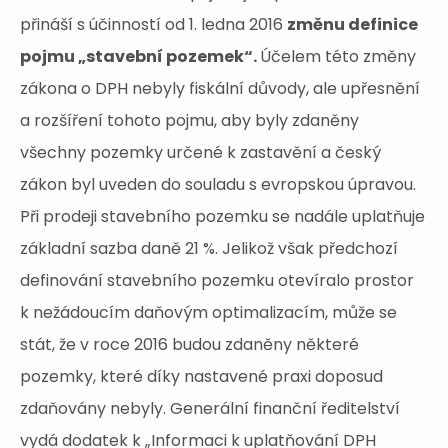
přináší s účinností od 1. ledna 2016
změnu definice
pojmu „stavební pozemek“.
Účelem této změny
zákona o DPH nebyly fiskální důvody, ale upřesnění
a rozšíření tohoto pojmu, aby byly zdaněny
všechny pozemky určené k zastavění a český
zákon byl uveden do souladu s evropskou úpravou.
Při prodeji stavebního pozemku se nadále uplatňuje
základní sazba daně 21 %. Jelikož však předchozí
definování stavebního pozemku otevíralo prostor
k nežádoucím daňovým optimalizacím, může se
stát, že v roce 2016 budou zdaněny některé
pozemky, které díky nastavené praxi doposud
zdaňovány nebyly. Generální finanční ředitelství
vydá dodatek k „Informaci k uplatňování DPH