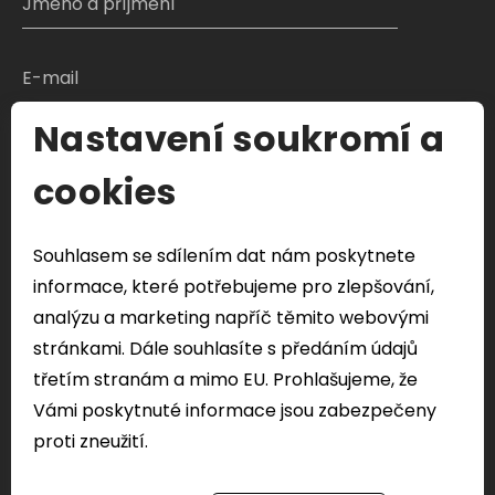
Nastavení soukromí a
S čím Vám můžeme pomoci?
cookies
Souhlasem se sdílením dat nám poskytnete
Odeslat formulář
informace, které potřebujeme pro zlepšování,
Veškeré Vaše osobní údaje odeslány přes tento
analýzu a marketing napříč těmito webovými
formulář budou použity pouze k řešení vašeho
stránkami. Dále souhlasíte s předáním údajů
dotazu.
třetím stranám a mimo EU. Prohlašujeme, že
Vámi poskytnuté informace jsou zabezpečeny
proti zneužití.