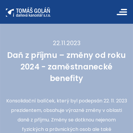
22.11.2023
Daň z příjmu – změny od roku
2024 - zaměstnanecké
benefity
Konsolidační balíček, který byl podepsán 22. 11. 2023
prezidentem, obsahuje výrazné změny v oblasti
daně z příjmu. Změny se dotknou nejenom
fyzických a právnických osob ale také