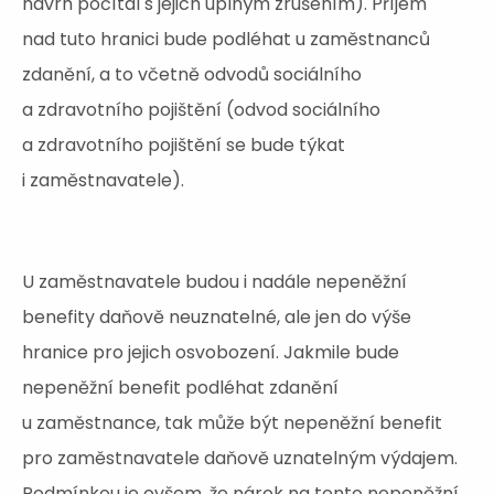
návrh počítal s jejich úplným zrušením). Příjem
nad tuto hranici bude podléhat u zaměstnanců
zdanění, a to včetně odvodů sociálního
a zdravotního pojištění (odvod sociálního
a zdravotního pojištění se bude týkat
i zaměstnavatele).
U zaměstnavatele budou i nadále nepeněžní
benefity daňově neuznatelné, ale jen do výše
hranice pro jejich osvobození. Jakmile bude
nepeněžní benefit podléhat zdanění
u zaměstnance, tak může být nepeněžní benefit
pro zaměstnavatele daňově uznatelným výdajem.
Podmínkou je ovšem, že nárok na tento nepeněžní