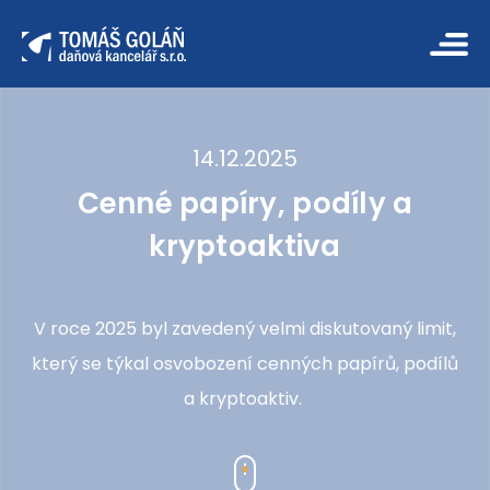
14.12.2025
Cenné papíry, podíly a
kryptoaktiva
V roce 2025 byl zavedený velmi diskutovaný limit,
který se týkal osvobození cenných papírů, podílů
a kryptoaktiv.