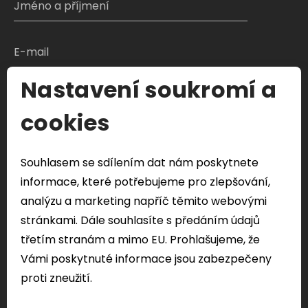
Nastavení soukromí a
S čím Vám můžeme pomoci?
cookies
Souhlasem se sdílením dat nám poskytnete
Odeslat formulář
informace, které potřebujeme pro zlepšování,
Veškeré Vaše osobní údaje odeslány přes tento
analýzu a marketing napříč těmito webovými
formulář budou použity pouze k řešení vašeho
stránkami. Dále souhlasíte s předáním údajů
dotazu.
třetím stranám a mimo EU. Prohlašujeme, že
Vámi poskytnuté informace jsou zabezpečeny
proti zneužití.