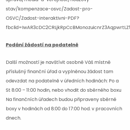
stav/kompenzace-osvc/Zadost-pro-
OSVC/Zadost-interaktivni-PDF?
fbclid=IwAR3cDC2CRLjkRpCcBMonozuicnrZ3AqpwrtL
Podání žádostí na podatelně
Další možností je navštívit osobně Váš místně
příslušný finanční úřad a vyplněnou žádost tam
odevzdat na podatelně v úředních hodinách: Po a
St 8:00 – 11:00 hodin, nebo vhodit do sběrného boxu
Na finančních úřadech budou připraveny sběrné
boxy v hodinách od 8:00 do 17:00 hod. v pracovních
dnech.