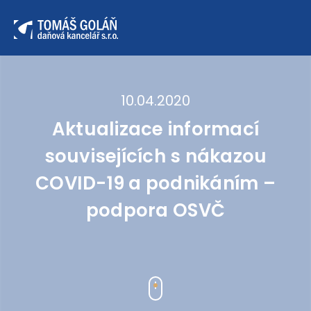
10.04.2020
Aktualizace informací
souvisejících s nákazou
COVID-19 a podnikáním –
podpora OSVČ