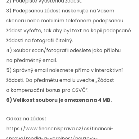
2) Podepište vytištěnou žádost.
3) Podepsanou žádost naskenujte na Vašem
skeneru nebo mobilním telefonem podepsanou
žádost vyfoťte, tak aby byl text na kopii podepsané
žádosti na fotografii čitelný.
4) Soubor scan/fotografii odešlete jako přílohu
na předmětný email.
5) Správný email naleznete přímo v interaktivní
žádosti. Do předmětu emailu uveďte „Žádost
o kompenzační bonus pro OSVČ“.
6) Velikost souboru je omezena na 4 MB.
Odkaz na žádost:
https://www.financnisprava.cz/cs/financni-
sprava/media-a-verejnost/nouzovy-