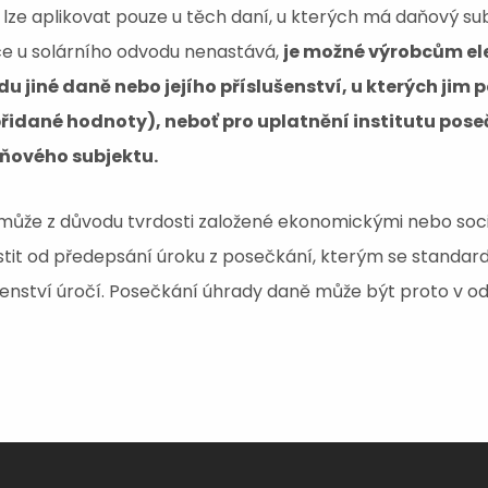
lze aplikovat pouze u těch daní, u kterých má daňový su
ace u solárního odvodu nenastává,
je možné výrobcům ele
u jiné daně nebo jejího příslušenství, u kterých jim
přidané hodnoty), neboť pro uplatnění institutu pose
ňového subjektu.
může z důvodu tvrdosti založené ekonomickými nebo soc
tit od předepsání úroku z posečkání, kterým se standa
ušenství úročí. Posečkání úhrady daně může být proto v