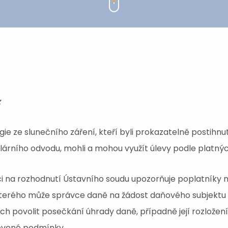
z
ie ze slunečního záření, kteří byli prokazatelně postihnut
lárního odvodu, mohli a mohou využít úlevy podle platný
ci na rozhodnutí Ústavního soudu upozorňuje poplatníky 
terého může správce daně na žádost daňového subjektu 
ech povolit posečkání úhrady daně, případně její rozložení
ovené podmínky.