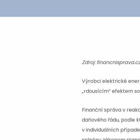
Zdroj: financnisprava.c
Výrobci elektrické energ
„rdousícím“ efektem so
Finanční správa v reak
daňového řádu, podle k
v individuálních případ
splněny zákonem stan