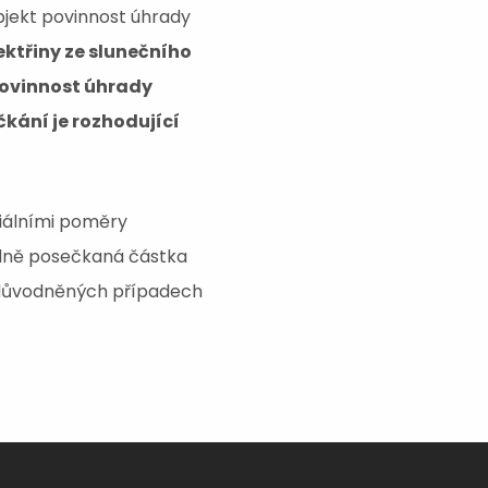
bjekt povinnost úhrady
ktřiny ze slunečního
 povinnost úhrady
čkání je rozhodující
iálními poměry
rdně posečkaná částka
 odůvodněných případech