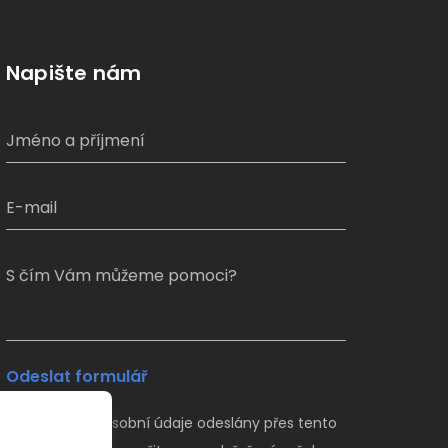
Napište nám
S čím Vám můžeme pomoci?
Odeslat formulář
Veškeré Vaše osobní údaje odeslány přes tento