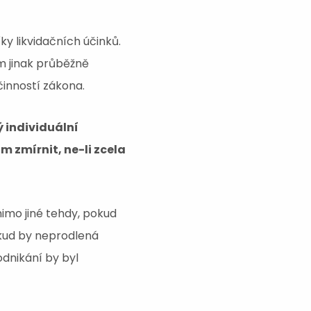
y likvidačních účinků.
m jinak průběžně
inností zákona.
 individuální
 zmírnit, ne-li zcela
imo jiné tehdy, pokud
kud by neprodlená
dnikání by byl