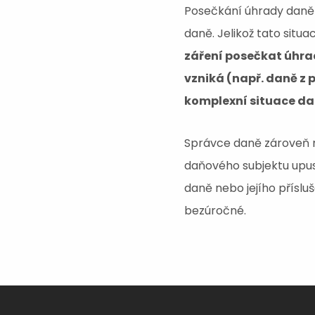
Posečkání úhrady daně 
daně. Jelikož tato situ
záření posečkat úhrad
vzniká (např. daně z 
komplexní situace da
Správce daně zároveň 
daňového subjektu upus
daně nebo jejího přísl
bezúročné.