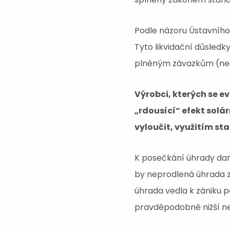
Podle názoru Ústavního
Tyto likvidační důsled
plněným závazkům (nedo
Výrobci, kterých se 
„rdousící“ efekt solá
vyloučit, využitím s
K posečkání úhrady dan
by neprodlená úhrada 
úhrada vedla k zániku 
pravděpodobně nižší ne