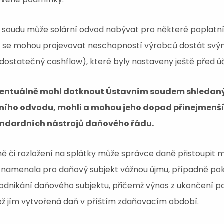
 soudu může solární odvod nabývat pro některé poplatník
ky se mohou projevovat neschopností výrobců dostát svý
statečný cashflow), které byly nastaveny ještě před úč
eventuálně mohl dotknout Ústavním soudem shledaný
rního odvodu, mohli a mohou jeho dopad přinejmenším
tandardních nástrojů daňového řádu.
ě či rozložení na splátky může správce daně přistoupit m
znamenala pro daňový subjekt vážnou újmu, případně po
podnikání daňového subjektu, přičemž výnos z ukončení po
ž jím vytvořená daň v příštím zdaňovacím období.