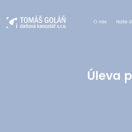
O nás
Naše s
Úleva p