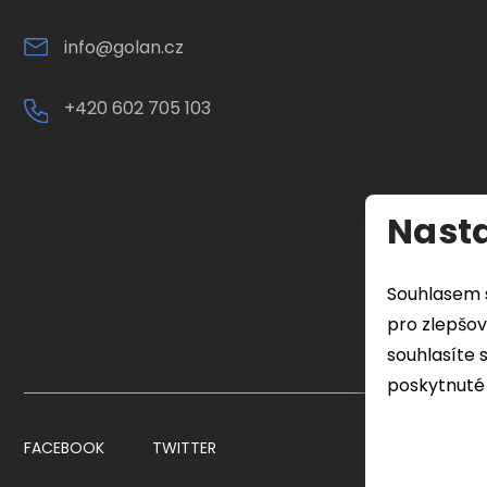
info@golan.cz
+420 602 705 103
Nasta
Souhlasem 
pro zlepšov
souhlasíte 
poskytnuté 
FACEBOOK
TWITTER