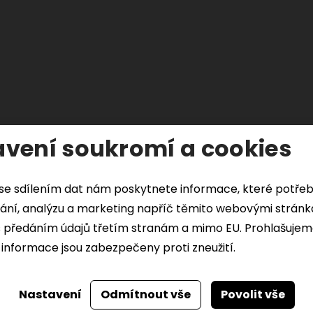
vení soukromí a cookies
se sdílením dat nám poskytnete informace, které potře
ání, analýzu a marketing napříč těmito webovými stránkami.
s předáním údajů třetím stranám a mimo EU. Prohlašujem
informace jsou zabezpečeny proti zneužití.
Nastavení
Odmítnout vše
Povolit vše