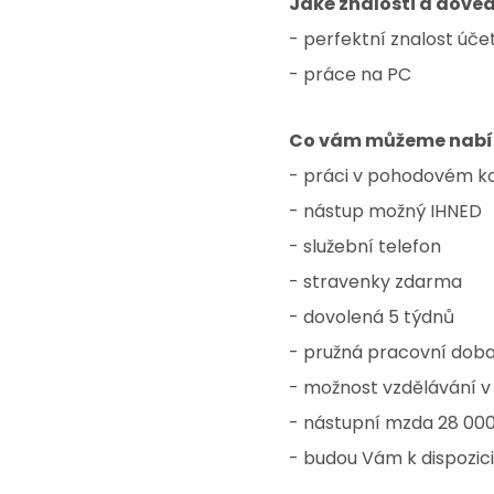
Jaké znalosti a doved
- perfektní znalost úče
- práce na PC
Co vám můžeme nab
- práci v pohodovém ko
- nástup možný IHNED
- služební telefon
- stravenky zdarma
- dovolená 5 týdnů
- pružná pracovní dob
- možnost vzdělávání v
- nástupní mzda 28 000
- budou Vám k dispozic