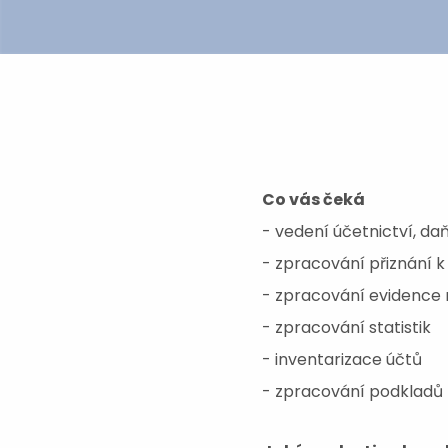
Co vás čeká
- vedení účetnictví, da
- zpracování přiznání k 
- zpracování evidence 
- zpracování statistik
- inventarizace účtů
- zpracování podkladů 