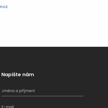
n.cz
.
Napište nám