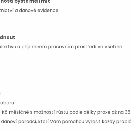
nosti byste měli mít
tnictví a daňové evidence
ídnout
lektivu a příjemném pracovním prostředí ve Vsetíně
a
 oboru
 Kč měsíčně s možností růstu podle délky praxe až na 3
i daňoví poradci, kteří Vám pomohou vyřešit každý prob