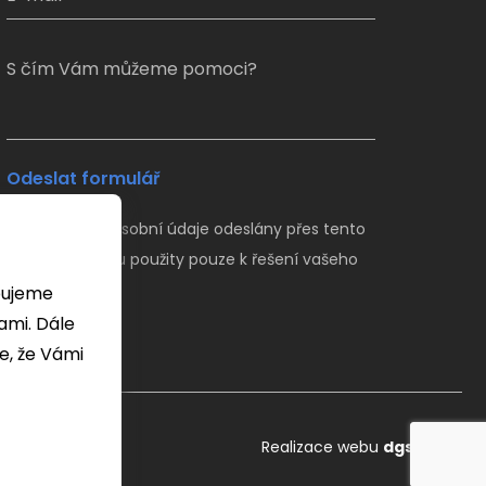
S čím Vám můžeme pomoci?
Odeslat formulář
Veškeré Vaše osobní údaje odeslány přes tento
formulář budou použity pouze k řešení vašeho
dotazu.
bujeme
 Dále
e, že Vámi
Realizace webu
dgstudio.