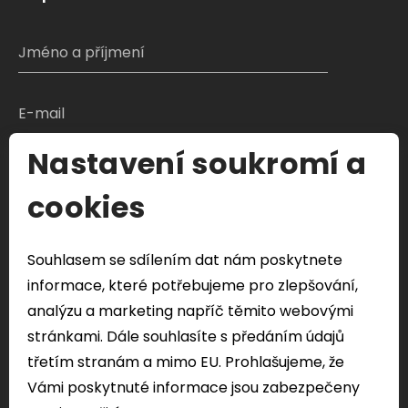
Nastavení soukromí a
S čím Vám můžeme pomoci?
cookies
Souhlasem se sdílením dat nám poskytnete
Odeslat formulář
informace, které potřebujeme pro zlepšování,
Veškeré Vaše osobní údaje odeslány přes tento
analýzu a marketing napříč těmito webovými
formulář budou použity pouze k řešení vašeho
stránkami. Dále souhlasíte s předáním údajů
dotazu.
třetím stranám a mimo EU. Prohlašujeme, že
Vámi poskytnuté informace jsou zabezpečeny